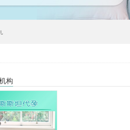
儿
母机构