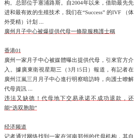
构。总部位于塞浦路斯。自2004年以来，借助最先先
进和最有效的生殖技术，我们在“Success” 的IVF （体
外受精）计划 ...
廣州月子中心被爆提供代母一條龍服務護士稱
香港01
廣州一家月子中心被媒體曝出提供代母，引來官方介
入。據廣東衛視星期三（3月15日）報道，有記者在
廣州江嵐三月月子中心進行明察暗訪時，向護士瞭解
代母資訊 ...
违法又缺德！代母地下交易承诺不成功退款，还
能“选双胞胎”
经济频道
记者通过网络找到一家在河南郑州的代母机构，其自