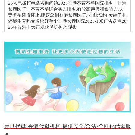
25人已拨打电话咨询问题2025香港不育不孕医院排名「香港
长泰医院」不育不孕综合实力排名,有较高声誉和影响力.夫
妻备孕还没怀上,建议您到香港长泰医院.[在线预约]★结了扎
还能生育吗★轻松好孕季香港长泰医院2025-10广告盘点20
25年香港十大正规代母机构,香港助
惠世代母-香港代母机构-提供安全/合法/个性化代母服