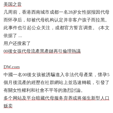
美国之音
几周前，香港西南城市成都一名28岁女性据报因代母
而怀孕后，却被代母机构认定并非客户孩子而拉黑。
此事件也引起公众关注，成都官方誓言调查。 (本文
依据了 ...
用户还搜索了
00後女孩代母流產黑產鏈再引倫理熱議
DW.com
中國一名00後女孩被誘騙進入非法代母產業，懷孕5
個月後流產的經歷在社群網站上並迅速轉載，引發了
有關女性權利和社會不平等的激烈討論。
多个网站及平台暗藏代母服务弃养或将催生新型人口
贩卖